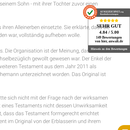
 seinem Sohn - mit ihrer Tochter zuvor einen
AUSGEZEICHNET
.org
Kundenbewertungen
SEHR GUT
hren Alleinerben einsetzte. Sie erklärte, dass sie
4.84
/ 5.00
en war, vollständig aufheben wolle.
149 Bewertungen
von hier, anwalt.de
Hinweis zu den Bewertungen
. Die Organisation ist der Meinung, dass die
hselbezüglich gewollt gewesen war. Der Enkel der
em weiteren Testament aus dem Jahr 2011 als
Ehemann unterzeichnet worden. Das Original ist
te sich nicht mit der Frage nach der wirksamen
it eines Testaments nicht dessen Unwirksamkeit
t, dass das Testament formgerecht errichtet
nt im Original von der Erblasserin und ihrem