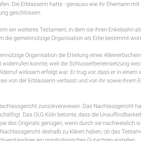
rufen. Die Erblasserin hatte - genauso wie ihr Ehemann mit
rung geschlossen.
n ein weiteres Testament, in dem sie ihren Enkelsohn als i
m die gemeinnützige Organisation als Erbe bestimmt word
nützige Organisation die Erteilung eines Alleinerbscheins
 widerrufen konnte, weil die Schlusserbeneinsetzung wec
iderruf wirksam erfolgt war. Er trug vor, dass er in ein
i von der Erblasserin verfasst und von ihr sowie ihrem 
Nachlassgericht zurückverwiesen. Das Nachlassgericht hat
häftigt. Das OLG Köln betonte, dass die Unauffindbarke
ie des Originals genügen, wenn durch sie nachweislich is
Nachlassgericht deshalb zu klären haben, ob das Testame
hverständiger ein graphologisches Gutachten erstellen.